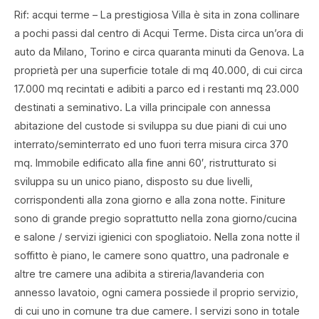
Rif: acqui terme – La prestigiosa Villa è sita in zona collinare
a pochi passi dal centro di Acqui Terme. Dista circa un’ora di
auto da Milano, Torino e circa quaranta minuti da Genova. La
proprietà per una superficie totale di mq 40.000, di cui circa
17.000 mq recintati e adibiti a parco ed i restanti mq 23.000
destinati a seminativo. La villa principale con annessa
abitazione del custode si sviluppa su due piani di cui uno
interrato/seminterrato ed uno fuori terra misura circa 370
mq. Immobile edificato alla fine anni 60′, ristrutturato si
sviluppa su un unico piano, disposto su due livelli,
corrispondenti alla zona giorno e alla zona notte. Finiture
sono di grande pregio soprattutto nella zona giorno/cucina
e salone / servizi igienici con spogliatoio. Nella zona notte il
soffitto è piano, le camere sono quattro, una padronale e
altre tre camere una adibita a stireria/lavanderia con
annesso lavatoio, ogni camera possiede il proprio servizio,
di cui uno in comune tra due camere. I servizi sono in totale