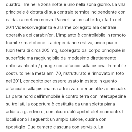
quattro. Tre nella zona notte e uno nella zona giorno. La villa
principale è dotata di sua centrale termica indipendente con
caldaia a metano nuova. Pannelli solari sul tetto, rifatto nel
2011 Videosorveglianza e allarme collegato alla centrale
operativa dei carabiníeri. L’impianto è controllabile in remoto
tramite smartphone. La dependance estiva, unico piano
fuori terra di circa 205 mq, scollegato dal corpo principale in
superficie ma raggiungibile dal medesimo direttamente
dallo scantinato / garage con affaccio sulla piscina. lmmobile
costruito nella metà anni 70, ristrutturato e rinnovato in toto
nel 2011, concepito per essere usato in estate in quanto
affacciato sulla piscina ma attrezzato per un utilizzo annuale.
La parte nord dell’immobile è contro terra con intercapedine
su tre lati, la copertura è costituita da una soletta piana
adibita a giardino e, con alcuni oblò apribili elettricamente. I
locali sono i seguenti: un ampio salone, cucina con
ripostiglio. Due camere ciascuna con servizio. La