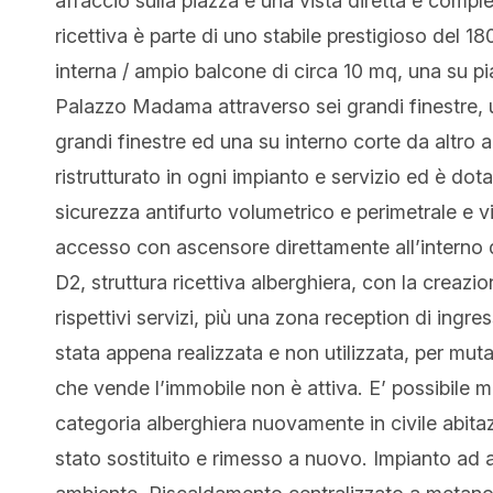
affaccio sulla piazza e una vista diretta e comp
ricettiva è parte di uno stabile prestigioso del 1
interna / ampio balcone di circa 10 mq, una su p
Palazzo Madama attraverso sei grandi finestre, un
grandi finestre ed una su interno corte da altro
ristrutturato in ogni impianto e servizio ed è dot
sicurezza antifurto volumetrico e perimetrale e
accesso con ascensore direttamente all’interno d
D2, struttura ricettiva alberghiera, con la creazi
rispettivi servizi, più una zona reception di ingr
stata appena realizzata e non utilizzata, per mut
che vende l’immobile non è attiva. E’ possibile m
categoria alberghiera nuovamente in civile abitaz
stato sostituito e rimesso a nuovo. Impianto ad 