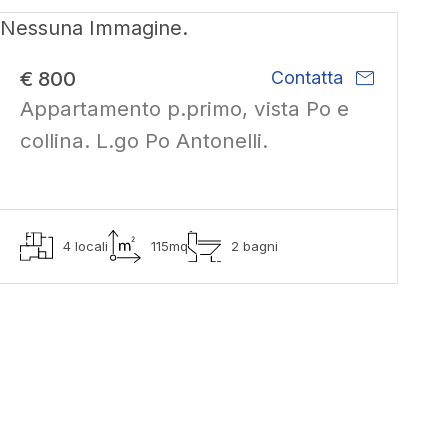
Nessuna Immagine.
mail
€ 800
Contatta
Appartamento p.primo, vista Po e
collina. L.go Po Antonelli.
4 locali
115mq
2 bagni