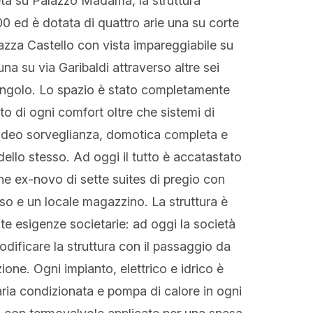
leta su Palazzo Madama, la struttura
800 ed è dotata di quattro arie una su corte
iazza Castello con vista impareggiabile su
a su via Garibaldi attraverso altre sei
 angolo. Lo spazio è stato completamente
ato di ogni comfort oltre che sistemi di
 video sorveglianza, domotica completa e
ello stesso. Ad oggi il tutto è accatastato
one ex-novo di sette suites di pregio con
esso e un locale magazzino. La struttura è
ate esigenze societarie: ad oggi la società
odificare la struttura con il passaggio da
ione. Ogni impianto, elettrico e idrico è
aria condizionata e pompa di calore in ogni