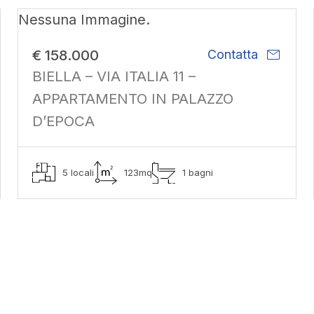
Nessuna Immagine.
mail
€ 158.000
Contatta
BIELLA – VIA ITALIA 11 –
APPARTAMENTO IN PALAZZO
D’EPOCA
5 locali
123mq
1 bagni