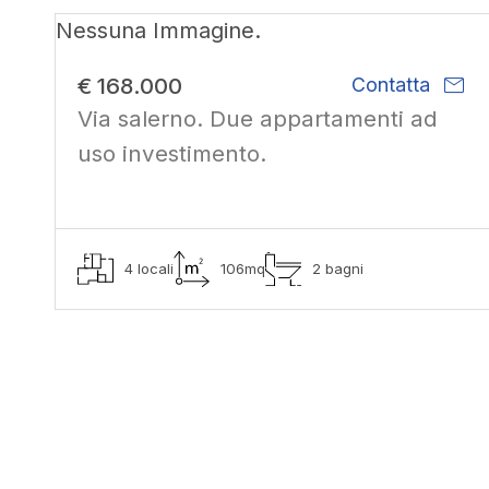
Nessuna Immagine.
mail
€ 168.000
Contatta
Via salerno. Due appartamenti ad
uso investimento.
4 locali
106mq
2 bagni