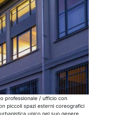
io professionale / ufficio con
on piccoli spazi esterni coreografici
 urbanistica unico nel suo genere