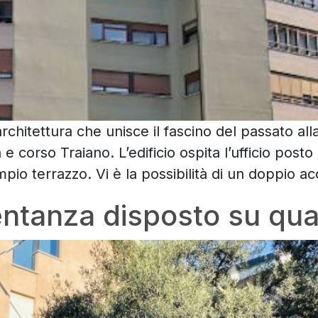
rchitettura che unisce il fascino del passato all
e corso Traiano. L’edificio ospita l’ufficio post
pio terrazzo. Vi è la possibilità di un doppio
ntanza disposto su quattr