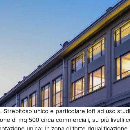
e. Strepitoso unico e particolare loft ad uso stud
one di mq 500 circa commerciali, su più livelli c
tazione unica; In zona di forte riqualificazione