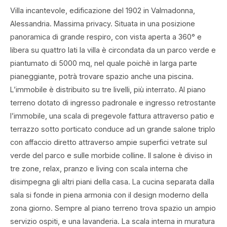
Villa incantevole, edificazione del 1902 in Valmadonna,
Alessandria. Massima privacy. Situata in una posizione
panoramica di grande respiro, con vista aperta a 360° e
libera su quattro lati la villa è circondata da un parco verde e
piantumato di 5000 mq, nel quale poichè in larga parte
pianeggiante, potrà trovare spazio anche una piscina.
L’immobile è distribuito su tre livelli, più interrato. Al piano
terreno dotato di ingresso padronale e ingresso retrostante
l’immobile, una scala di pregevole fattura attraverso patio e
terrazzo sotto porticato conduce ad un grande salone triplo
con affaccio diretto attraverso ampie superfici vetrate sul
verde del parco e sulle morbide colline. Il salone è diviso in
tre zone, relax, pranzo e living con scala interna che
disimpegna gli altri piani della casa. La cucina separata dalla
sala si fonde in piena armonia con il design moderno della
zona giorno. Sempre al piano terreno trova spazio un ampio
servizio ospiti, e una lavanderia. La scala interna in muratura