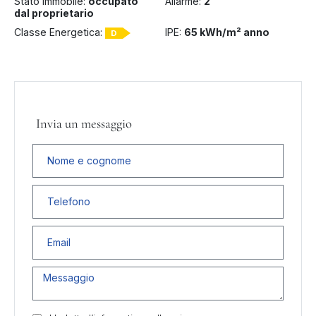
Stato Immobile:
occupato
Allarme:
2
dal proprietario
Classe Energetica:
IPE:
65 kWh/m² anno
D
Invia un messaggio