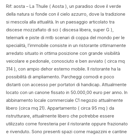
Rif: aosta – La Thuile ( Aosta ), un paradiso dove il verde
della natura si fonde con il cielo azzurro, dove la tradizione
si mescola alla attualità. In un paesaggio articolato tra
discese mozzafiato di sci ( discesa libera, super G ),
telemark e piste di mtb scenari di coppa del mondo per le
specialità, l’immobile consiste in un ristorante ottimamente
arredato situato in ottima posizione con grande visibilità
veicolare e pedonale, conosciuto e ben avviato ( circa mq
314 ), con ampio dehor esterno mobile. Il ristorante ha la
possibilità di ampliamento. Parcheggi comodi e poco
distanti con accesso per portatori di handicap. Attualmente
locato con un canone fissato in 50.000,00 euro per anno. In
abbinamento locale commerciale C1 negozio attualmente
libero (circa mq 21). Appartamento ( circa 95 mq ) da
ristrutturare, attualmente libero che potrebbe essere
utilizzato come foresteria per il ristorante oppure frazionato
e rivenduto. Sono presenti spazi come magazzini e cantine