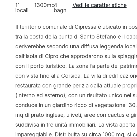
11
1300mq
4
Vedi le caratteristiche
locali
bagni
Il territorio comunale di Cipressa è ubicato in p
tra la costa della punta di Santo Stefano e il ca
deriverebbe secondo una diffusa leggenda locale 
dall’isola di Cipro che approdarono sulla spiagg
con il porto turistico. La zona fa parte del patri
con vista fino alla Corsica. La villa di edificaz
restaurata con grande perizia dalla attuale propr
(interno ed esterno), con un risultato unico nel s
conduce in un giardino ricco di vegetazione: 3
mq di prato inglese, uliveti, aree con cactus e gine
suddivisa in tre unità immobiliari. La vista aperta
impareggiabile. Distribuita su circa 1000 mq, si 