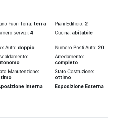
ano Fuori Terra:
terra
Piani Edificio:
2
umero servizi:
4
Cucina:
abitabile
ox Auto:
doppio
Numero Posti Auto:
20
iscaldamento:
Arredamento:
utonomo
completo
tato Manutenzione:
Stato Costruzione:
ttimo
ottimo
sposizione Interna
Esposizione Esterna