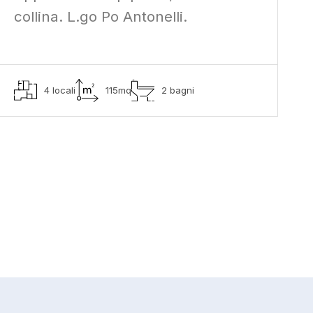
collina. L.go Po Antonelli.
4 locali
115mq
2 bagni