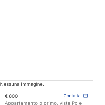
Nessuna Immagine.
mail
€ 800
Contatta
Appartamento p.primo, vista Po e