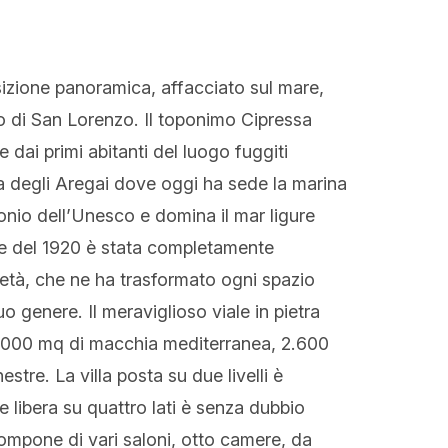
osizione panoramica, affacciato sul mare,
po di San Lorenzo. Il toponimo Cipressa
dai primi abitanti del luogo fuggiti
ia degli Aregai dove oggi ha sede la marina
monio dell’Unesco e domina il mar ligure
ione del 1920 è stata completamente
ietà, che ne ha trasformato ogni spazio
uo genere. Il meraviglioso viale in pietra
0.000 mq di macchia mediterranea, 2.600
stre. La villa posta su due livelli è
 e libera su quattro lati è senza dubbio
compone di vari saloni, otto camere, da