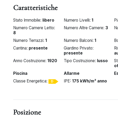
Caratteristiche
Stato Immobile:
libero
Numero Livelli:
1
Pi
Numero Camere Letto:
Numero Altre Camere:
3
N
8
Numero Terrazzi:
1
Numero Balconi:
1
B
Cantina:
presente
Giardino Privato:
R
presente
a
Anno Costruzione:
1920
Tipo Costruzione:
lusso
S
o
Piscina
Allarme
E
Classe Energetica:
IPE:
175 kWh/m² anno
D
Posizione