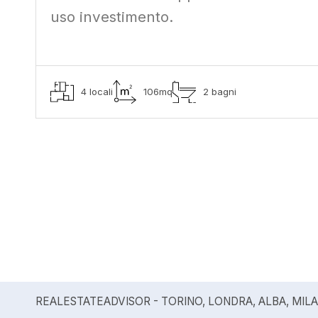
uso investimento.
4 locali
106mq
2 bagni
REALESTATEADVISOR - TORINO, LONDRA, ALBA, MIL