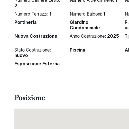
Numero Camere Letto:
Numero Altre Camere:
1
N
2
Numero Terrazzi:
1
Numero Balconi:
1
N
Portineria
Giardino
R
Condominiale
a
Nuova Costruzione
Anno Costruzione:
2025
T
Stato Costruzione:
Piscina
A
nuovo
Esposizione Esterna
Posizione