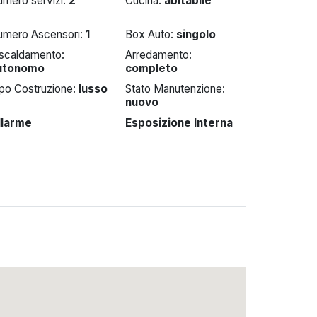
umero servizi:
2
Cucina:
abitabile
umero Ascensori:
1
Box Auto:
singolo
iscaldamento:
Arredamento:
utonomo
completo
ipo Costruzione:
lusso
Stato Manutenzione:
nuovo
llarme
Esposizione Interna