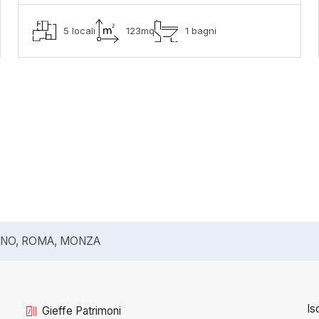
5 locali
123mq
1 bagni
ANO, ROMA, MONZA
Is
Gieffe Patrimoni