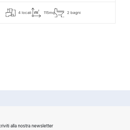
4 locali
115mq
2 bagni
criviti alla nostra newsletter