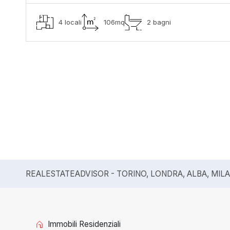
4 locali
106mq
2 bagni
REALESTATEADVISOR - TORINO, LONDRA, ALBA, MIL
Immobili Residenziali