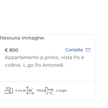
Nessuna Immagine.
mail
€ 800
Contatta
Appartamento p.primo, vista Po e
collina. L.go Po Antonelli.
4 locali
115mq
2 bagni