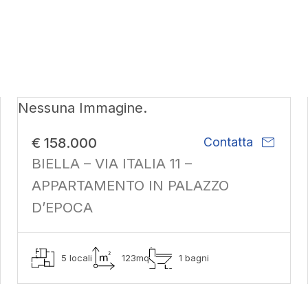
Nessuna Immagine.
mail
€ 158.000
Contatta
BIELLA – VIA ITALIA 11 –
APPARTAMENTO IN PALAZZO
D’EPOCA
5 locali
123mq
1 bagni