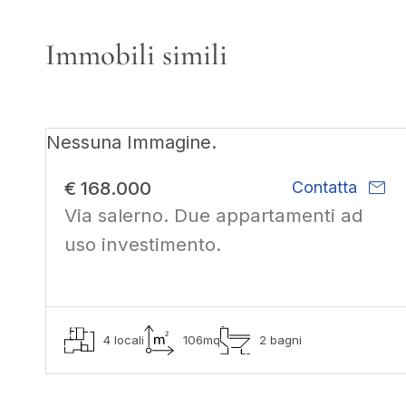
Immobili simili
Nessuna Immagine.
mail
€ 168.000
Contatta
Via salerno. Due appartamenti ad
uso investimento.
4 locali
106mq
2 bagni