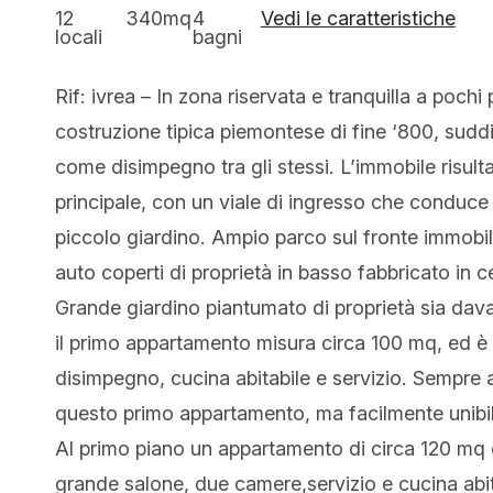
12
340mq
4
Vedi le caratteristiche
locali
bagni
Rif: ivrea – In zona riservata e tranquilla a pochi
costruzione tipica piemontese di fine ‘800, suddi
come disimpegno tra gli stessi. L’immobile risulta
principale, con un viale di ingresso che conduc
piccolo giardino. Ampio parco sul fronte immobile
auto coperti di proprietà in basso fabbricato in
Grande giardino piantumato di proprietà sia davan
il primo appartamento misura circa 100 mq, ed 
disimpegno, cucina abitabile e servizio. Sempre 
questo primo appartamento, ma facilmente unibil
Al primo piano un appartamento di circa 120 mq
grande salone, due camere,servizio e cucina abit