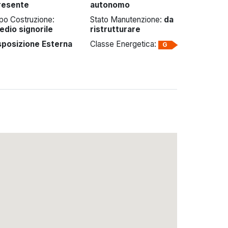
resente
autonomo
po Costruzione:
Stato Manutenzione:
da
edio signorile
ristrutturare
sposizione Esterna
Classe Energetica:
G