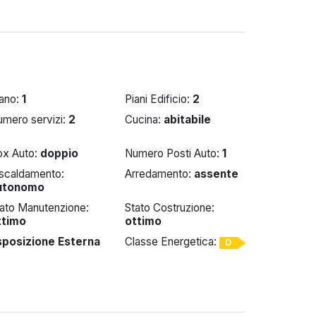
iano:
1
Piani Edificio:
2
umero servizi:
2
Cucina:
abitabile
ox Auto:
doppio
Numero Posti Auto:
1
iscaldamento:
Arredamento:
assente
utonomo
tato Manutenzione:
Stato Costruzione:
ttimo
ottimo
sposizione Esterna
Classe Energetica:
D