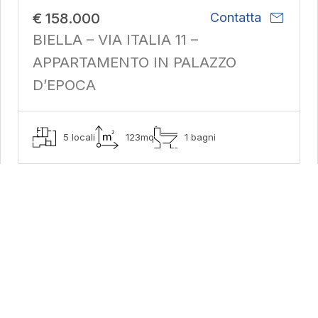
mail
€ 158.000
Contatta
BIELLA – VIA ITALIA 11 –
APPARTAMENTO IN PALAZZO
D’EPOCA
5 locali
123mq
1 bagni