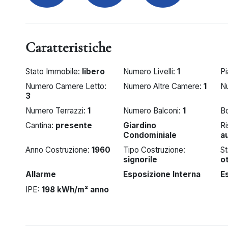
Caratteristiche
Stato Immobile:
libero
Numero Livelli:
1
P
Numero Camere Letto:
Numero Altre Camere:
1
N
3
Numero Terrazzi:
1
Numero Balconi:
1
B
Cantina:
presente
Giardino
R
Condominiale
a
Anno Costruzione:
1960
Tipo Costruzione:
S
signorile
o
Allarme
Esposizione Interna
E
IPE:
198 kWh/m² anno