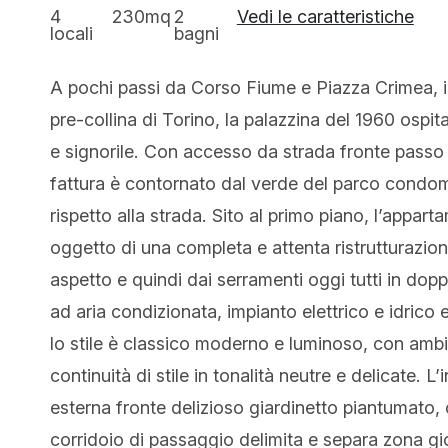
4
230mq
2
Vedi le caratteristiche
locali
bagni
A pochi passi da Corso Fiume e Piazza Crimea, i
pre-collina di Torino, la palazzina del 1960 ospit
e signorile. Con accesso da strada fronte passo ca
fattura è contornato dal verde del parco condomi
rispetto alla strada. Sito al primo piano, l’appar
oggetto di una completa e attenta ristrutturazione
aspetto e quindi dai serramenti oggi tutti in dopp
ad aria condizionata, impianto elettrico e idrico
lo stile è classico moderno e luminoso, con ambie
continuità di stile in tonalità neutre e delicate.
esterna fronte delizioso giardinetto piantumato, 
corridoio di passaggio delimita e separa zona g