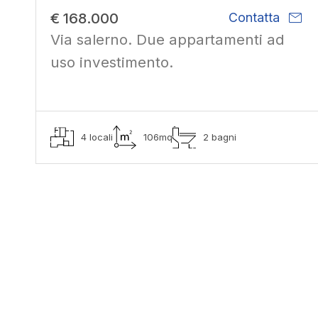
mail
€ 168.000
Contatta
Via salerno. Due appartamenti ad
uso investimento.
4 locali
106mq
2 bagni