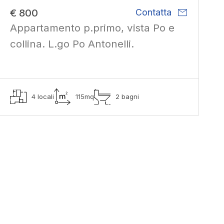
mail
€ 800
Contatta
Appartamento p.primo, vista Po e
collina. L.go Po Antonelli.
4 locali
115mq
2 bagni