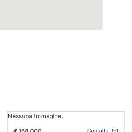
Nessuna Immagine.
mail
€ 158.000
Contatta