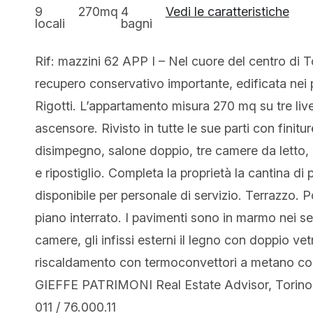
9
270mq
4
Vedi le caratteristiche
locali
bagni
Rif: mazzini 62 APP I – Nel cuore del centro di To
recupero conservativo importante, edificata nei p
Rigotti. L’appartamento misura 270 mq su tre liv
ascensore. Rivisto in tutte le sue parti con finit
disimpegno, salone doppio, tre camere da letto, c
e ripostiglio. Completa la proprietà la cantina 
disponibile per personale di servizio. Terrazzo. P
piano interrato. I pavimenti sono in marmo nei ser
camere, gli infissi esterni il legno con doppio vet
riscaldamento con termoconvettori a metano con 
GIEFFE PATRIMONI Real Estate Advisor, Torino 
011 / 76.000.11