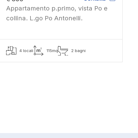
Appartamento p.primo, vista Po e
collina. L.go Po Antonelli.
4 locali
115mq
2 bagni