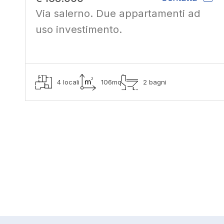
Via salerno. Due appartamenti ad
uso investimento.
4 locali
106mq
2 bagni