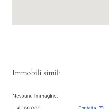
Immobili simili
Nessuna Immagine.
mail
€ 168.000
Contatta