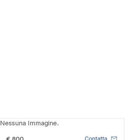
Nessuna Immagine.
mail
€ 800
Contatta