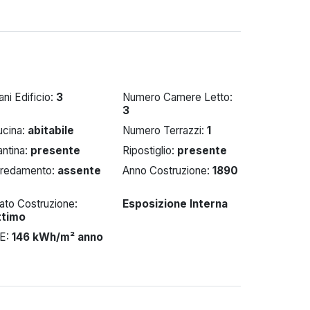
ani Edificio:
3
Numero Camere Letto:
3
ucina:
abitabile
Numero Terrazzi:
1
ntina:
presente
Ripostiglio:
presente
rredamento:
assente
Anno Costruzione:
1890
ato Costruzione:
Esposizione Interna
ttimo
PE:
146 kWh/m² anno