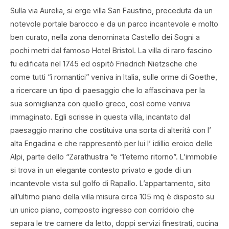
Sulla via Aurelia, si erge villa San Faustino, preceduta da un
notevole portale barocco e da un parco incantevole e molto
ben curato, nella zona denominata Castello dei Sogni a
pochi metri dal famoso Hotel Bristol. La villa di raro fascino
fu edificata nel 1745 ed ospitò Friedrich Nietzsche che
come tutti “i romantici” veniva in Italia, sulle orme di Goethe,
a ricercare un tipo di paesaggio che lo affascinava per la
sua somiglianza con quello greco, così come veniva
immaginato. Egli scrisse in questa villa, incantato dal
paesaggio marino che costituiva una sorta di alterità con l’
alta Engadina e che rappresentò per lui l’ idillio eroico delle
Alpi, parte dello “Zarathustra “e “l’eterno ritorno”. L’immobile
si trova in un elegante contesto privato e gode di un
incantevole vista sul golfo di Rapallo. L’appartamento, sito
all’ultimo piano della villa misura circa 105 mq è disposto su
un unico piano, composto ingresso con corridoio che
separa le tre camere da letto, doppi servizi finestrati, cucina