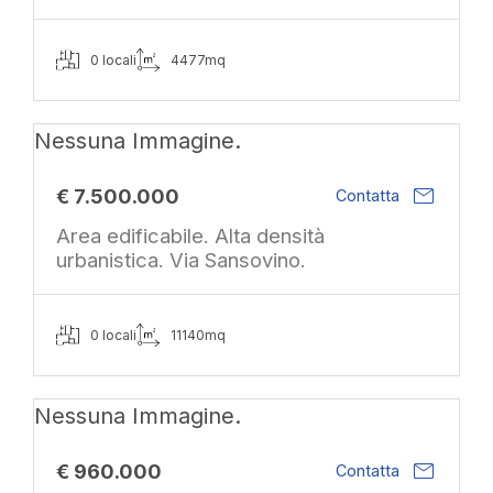
0 locali
4477mq
Nessuna Immagine.
mail
€ 7.500.000
Contatta
Area edificabile. Alta densità
urbanistica. Via Sansovino.
0 locali
11140mq
Nessuna Immagine.
mail
€ 960.000
Contatta