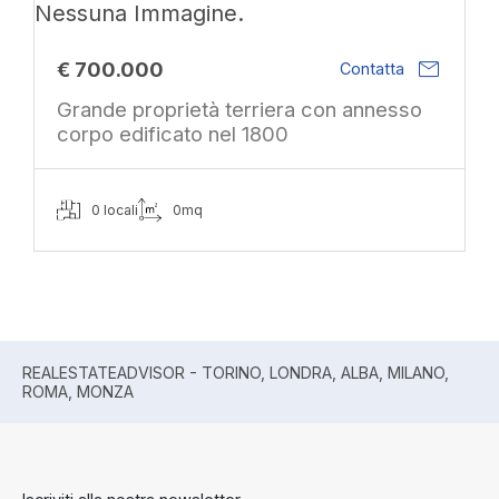
Nessuna Immagine.
mail
€ 700.000
Contatta
Grande proprietà terriera con annesso
corpo edificato nel 1800
0 locali
0mq
REALESTATEADVISOR - TORINO, LONDRA, ALBA, MILANO,
ROMA, MONZA