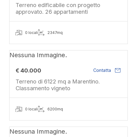
Terreno edificabile con progetto
approvato. 26 appartamenti
0 locali
2347mq
Nessuna Immagine.
mail
€ 40.000
Contatta
Terreno di 6122 mq a Marentino.
Classamento vigneto
0 locali
6200mq
Nessuna Immagine.