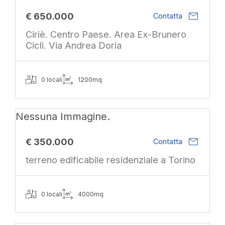
mail
€ 650.000
Contatta
Ciriè. Centro Paese. Area Ex-Brunero
Cicli. Via Andrea Doria
0 locali
1200mq
Nessuna Immagine.
mail
€ 350.000
Contatta
terreno edificabile residenziale a Torino
0 locali
4000mq