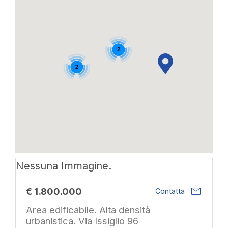
2
2
Nessuna Immagine.
mail
€ 1.800.000
Contatta
Area edificabile. Alta densità
urbanistica. Via Issiglio 96